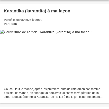
Karantika (karantita) à ma façon
Publié le 08/06/2026 à 09:00
Par
Rosa
Coucou tout le monde, après les premiers jours de l'aid ou on consomme
pas mal de viande, on change un peu avec un sadwich végétarien de la
street food algérienne la Karantika. Je l'ai fait à ma façon et honnetement
c'était très bon Pour ceux qui ne le...