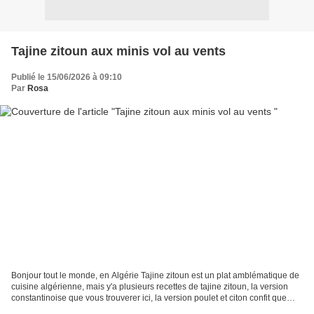
Tajine zitoun aux minis vol au vents
Publié le 15/06/2026 à 09:10
Par
Rosa
Bonjour tout le monde, en Algérie Tajine zitoun est un plat amblématique de
cuisine algérienne, mais y'a plusieurs recettes de tajine zitoun, la version
constantinoise que vous trouverer ici, la version poulet et citon confit que
vous trouverer ici, aujourd'hui...