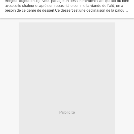
Bonjour, aujourd’hui je vous partage un dessert rafraîchissant qui fait du bien
avec cette chaleur et après un repas riche comme la viande de l’aïd, on a
besoin de ce genre de dessert Ce dessert est une déclinaison de la palouza
traditionnelle qui elle...
Publicité