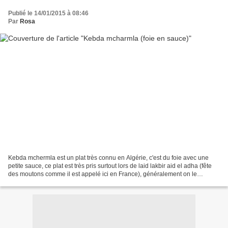
Publié le 14/01/2015 à 08:46
Par
Rosa
Kebda mchermla est un plat très connu en Algérie, c'est du foie avec une
petite sauce, ce plat est très pris surtout lors de laid lakbir aid el adha (fête
des moutons comme il est appelé ici en France), généralement on le
prépare avec le foie du mouton,...