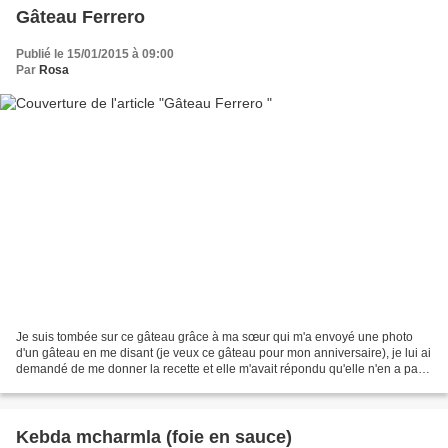
Gâteau Ferrero
Publié le 15/01/2015 à 09:00
Par
Rosa
Je suis tombée sur ce gâteau grâce à ma sœur qui m'a envoyé une photo
d'un gâteau en me disant (je veux ce gâteau pour mon anniversaire), je lui ai
demandé de me donner la recette et elle m'avait répondu qu'elle n'en a pas,
alors j'ai fait mes recherches...
Kebda mcharmla (foie en sauce)