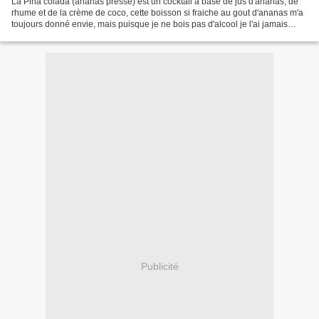
La Pinã colada (ananas pressé) est un cocktail à base de jus d'ananas, de
rhume et de la crème de coco, cette boisson si fraiche au gout d'ananas m'a
toujours donné envie, mais puisque je ne bois pas d'alcool je l'ai jamais
gouté, jusqu'à ce que je l'ai...
Publicité