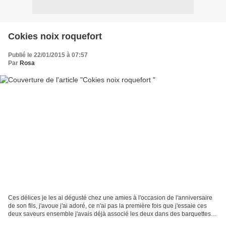
Cokies noix roquefort
Publié le 22/01/2015 à 07:57
Par
Rosa
Ces délices je les ai dégusté chez une amies à l'occasion de l'anniversaire
de son fils, j'avoue j'ai adoré, ce n'ai pas la première fois que j'essaie ces
deux saveurs ensemble j'avais déjà associé les deux dans des barquettes et
c'était aussi très bon Ingrédients:...