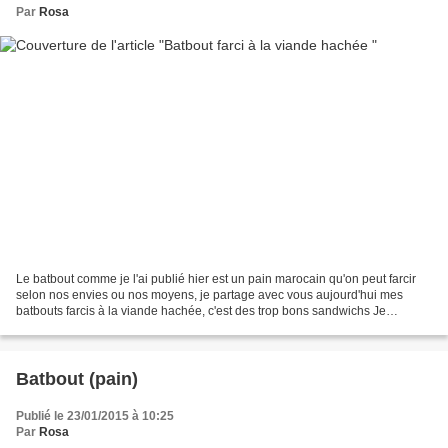
Par
Rosa
Le batbout comme je l'ai publié hier est un pain marocain qu'on peut farcir
selon nos envies ou nos moyens, je partage avec vous aujourd'hui mes
batbouts farcis à la viande hachée, c'est des trop bons sandwichs Je
repartage le lien des pains batbouts...
Batbout (pain)
Publié le 23/01/2015 à 10:25
Par
Rosa