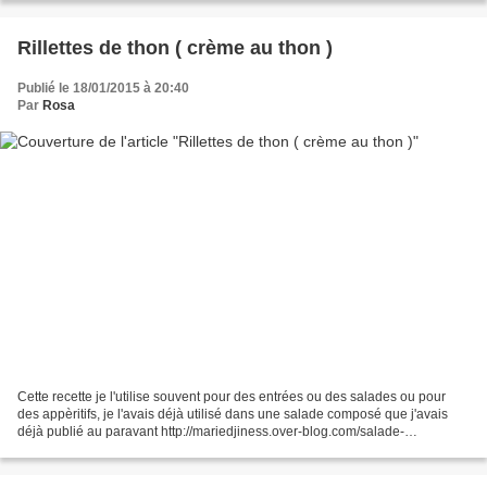
Rillettes de thon ( crème au thon )
Publié le 18/01/2015 à 20:40
Par
Rosa
Cette recette je l'utilise souvent pour des entrées ou des salades ou pour
des appèritifs, je l'avais déjà utilisé dans une salade composé que j'avais
déjà publié au paravant http://mariedjiness.over-blog.com/salade-
vari%C3%A9e Ingrédients: 2 boîtes de...