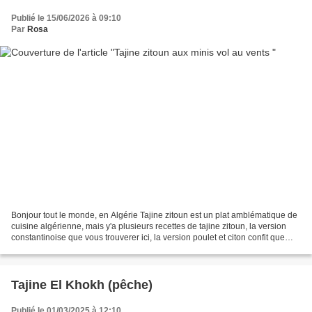
Publié le 15/06/2026 à 09:10
Par
Rosa
Bonjour tout le monde, en Algérie Tajine zitoun est un plat amblématique de
cuisine algérienne, mais y'a plusieurs recettes de tajine zitoun, la version
constantinoise que vous trouverer ici, la version poulet et citon confit que
vous trouverer ici, aujourd'hui...
Tajine El Khokh (pêche)
Publié le 01/03/2025 à 12:10