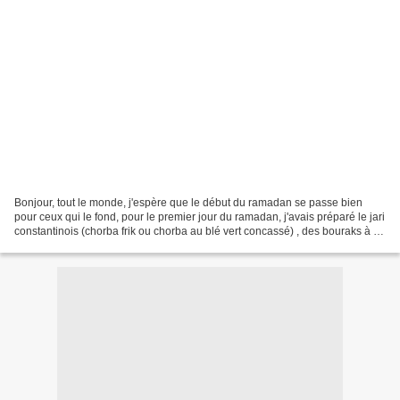
Bonjour, tout le monde, j'espère que le début du ramadan se passe bien
pour ceux qui le fond, pour le premier jour du ramadan, j'avais préparé le jari
constantinois (chorba frik ou chorba au blé vert concassé) , des bouraks à la
viande haché et tajine...