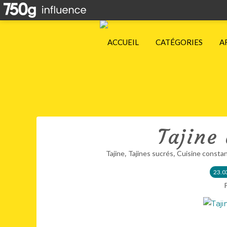
ACCUEIL
CATÉGORIES
A
Tajine
,
,
Tajine
Tajines sucrés
Cuisine constan
23.0