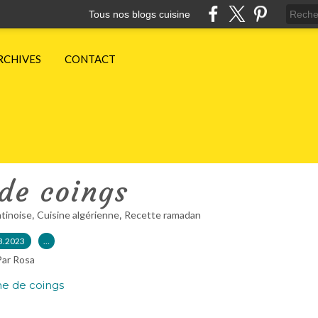
Tous nos blogs cuisine
RCHIVES
CONTACT
 de coings
,
,
tinoise
Cuisine algérienne
Recette ramadan
3.2023
…
Par Rosa