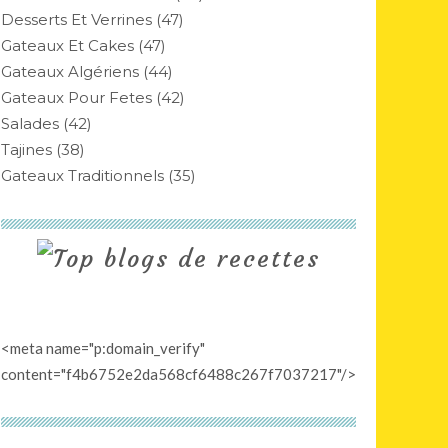
Desserts Et Verrines
(47)
Gateaux Et Cakes
(47)
Gateaux Algériens
(44)
Gateaux Pour Fetes
(42)
Salades
(42)
Tajines
(38)
Gateaux Traditionnels
(35)
<meta name="p:domain_verify"
content="f4b6752e2da568cf6488c267f7037217"/>