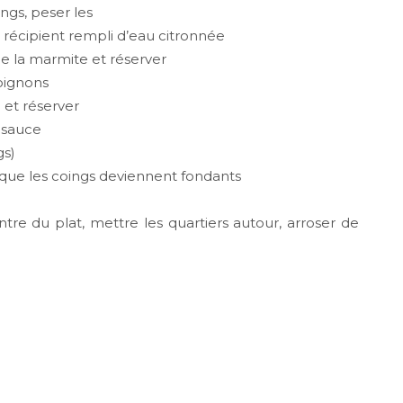
ngs, peser les
 récipient rempli d’eau citronnée
 de la marmite et réserver
’oignons
 et réserver
a sauce
gs)
ce que les coings deviennent fondants
s
tre du plat, mettre les quartiers autour, arroser de