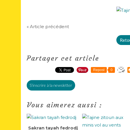
« Article précédent
Retou
Partager cet article
Repost
0
S'inscrire à la newsletter
Vous aimerez aussi :
Sakran tayah fedrodj