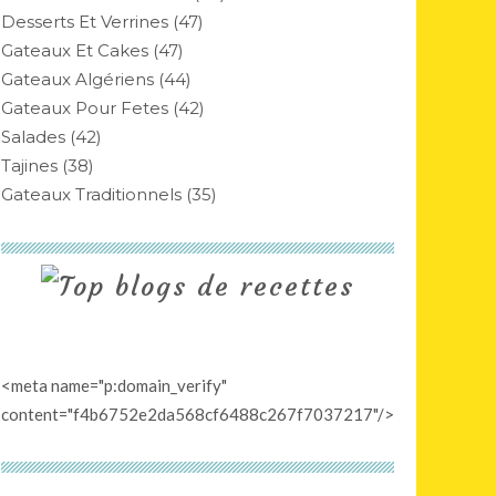
Desserts Et Verrines
(47)
Gateaux Et Cakes
(47)
Gateaux Algériens
(44)
Gateaux Pour Fetes
(42)
Salades
(42)
Tajines
(38)
Gateaux Traditionnels
(35)
<meta name="p:domain_verify"
content="f4b6752e2da568cf6488c267f7037217"/>