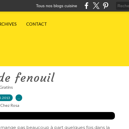
Tous nos blogs cuisine
RCHIVES
CONTACT
de fenouil
Gratins
5.2013
…
 Chez Rosa
'en mange pas beaucoup à part quelques fois dans la