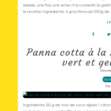
salade, une fois une amie m'a conseillé le gratin
la recette Ingrédients: 4 gros fenouils 500g de..
Li
Panna cotta à la 
vert et ge
Desser
03.0
Par
Ingrédients: 60 g de noix de coco râpée 1 citron