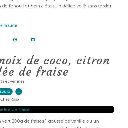
 de fenouil et bain c'était un délice voilà sans tarder
.
re la suite
noix de coco, citron
lée de fraise
ts et verrines
5.2013
…
 Chez Rosa
 vert 200g de fraises 1 gousse de vanille ou un