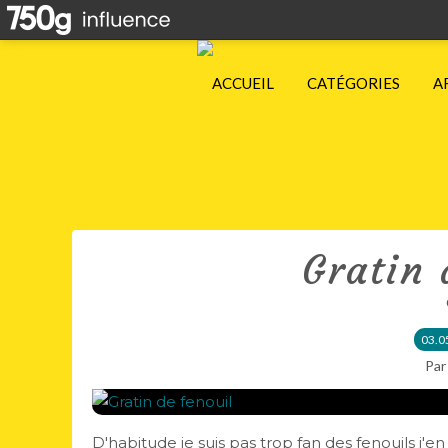
ACCUEIL
CATÉGORIES
A
Gratin 
03.0
Par
D'habitude je suis pas trop fan des fenouils j