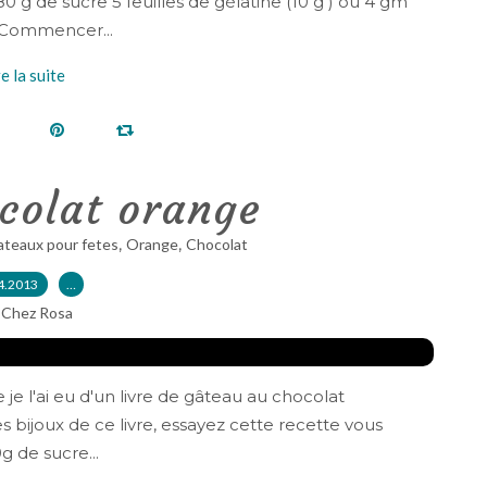
0 g de sucre 5 feuilles de gélatine (10 g ) ou 4 gm
: Commencer...
re la suite
colat orange
,
,
teaux pour fetes
Orange
Chocolat
4.2013
…
 Chez Rosa
je l'ai eu d'un livre de gâteau au chocolat
es bijoux de ce livre, essayez cette recette vous
g de sucre...