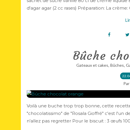
sachet de sucre vanille 80 cl de crème liquide 8
d'agar agar (2 cc rases) Préparation: La crème
Li
Bûche cho
,
,
Gateaux et cakes
Bûches
Ga
22.0
Par
Voilà une buche trop trop bonne, cette recette 
"chocolatissimo" de "Rosala Gioffré" c'est l'un d
n'allez pas regretter Pour le biscuit : 3 œufs 100