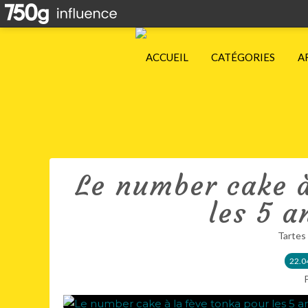
ACCUEIL
CATÉGORIES
A
Le number cake à
les 5 a
Tartes 
22.0