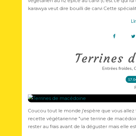
végétarien au riz épicé au carvi (c'est ce qui 
karawya veut dire bouilli de carvi Cette spécialit
Li
Terrines 
,
Entrées froides
C
17.0
Coucou tout le monde j'espère que vous allez 
recette végétarienne "une terrine de macédoine"
rester au frais avant de la déguster mais elle est