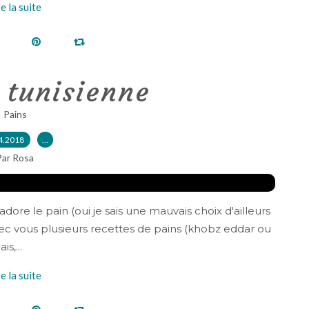
re la suite
 tunisienne
Pains
4.2018
…
Par Rosa
re le pain (oui je sais une mauvais choix d'ailleurs
avec vous plusieurs recettes de pains (khobz eddar ou
s,...
re la suite