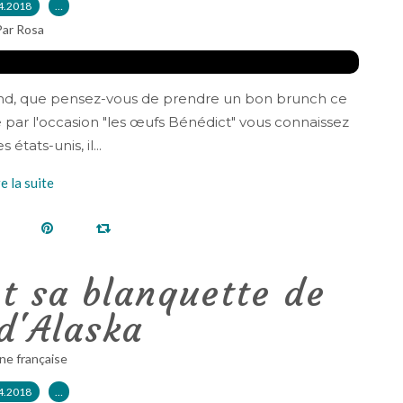
4.2018
…
Par Rosa
end, que pensez-vous de prendre un bon brunch ce
par l'occasion "les œufs Bénédict" vous connaissez
tats-unis, il...
re la suite
et sa blanquette de
 d'Alaska
ne française
4.2018
…