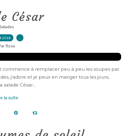
de César
Salades
4.2018
…
Par Rosa
 et commence à remplacer peu à peu les soupes par
ades, j'adore et je peux en manger tous les jours,
a salade César...
re la suite
gumes de soleil