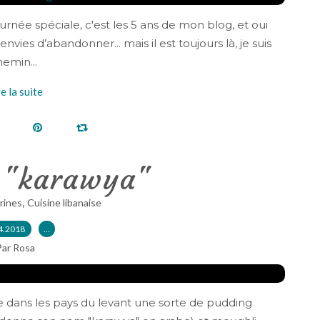
rnée spéciale, c'est les 5 ans de mon blog, et oui
nvies d’abandonner... mais il est toujours là, je suis
emin...
re la suite
 "karawya"
,
rines
Cuisine libanaise
4.2018
…
Par Rosa
 dans les pays du levant une sorte de pudding