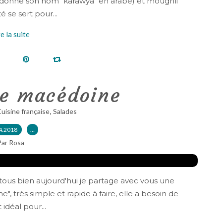
lui donne son nom "karawya" en arabe) et moughli
é se sert pour...
re la suite
de macédoine
,
uisine française
Salades
4.2018
…
Par Rosa
tous bien aujourd'hui je partage avec vous une
, très simple et rapide à faire, elle a besoin de
 idéal pour...