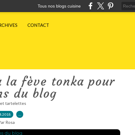
Tous nos blogs cuisine
RCHIVES
CONTACT
 la fève tonka pour
ns du blog
et tartelettes
4.2018
…
Par Rosa