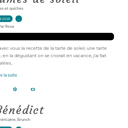
es et quiches
4.2018
…
Par Rosa
ec vous la recette de la tarte de soleil, une tarte
 en la dégustant on se croirait en vacance, j'ai fait
lées...
re la suite
énédict
,
méricaine
Brunch