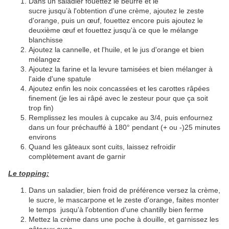
Dans un saladier fouettez le beurre et le
sucre jusqu’à l'obtention d'une crème, ajoutez le zeste
d'orange, puis un œuf, fouettez encore puis ajoutez le
deuxième œuf et fouettez jusqu'à ce que le mélange
blanchisse
Ajoutez la cannelle, et l'huile, et le jus d'orange et bien
mélangez
Ajoutez la farine et la levure tamisées et bien mélanger à
l'aide d'une spatule
Ajoutez enfin les noix concassées et les carottes râpées
finement (je les ai râpé avec le zesteur pour que ça soit
trop fin)
Remplissez les moules à cupcake au 3/4, puis enfournez
dans un four préchauffé à 180° pendant (+ ou -)25 minutes
environs
Quand les gâteaux sont cuits, laissez refroidir
complètement avant de garnir
Le topping:
Dans un saladier, bien froid de préférence versez la crème,
le sucre, le mascarpone et le zeste d'orange, faites monter
le temps jusqu'à l'obtention d'une chantilly bien ferme
Mettez la crème dans une poche à douille, et garnissez les
gâteaux avec