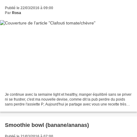
Publié le 22/03/2016 à 09:00
Par
Rosa
Je continue avec la semaine light et healthy, manger équilibré sans se priver
ni se frustrer, c'est ma nouvelle devise, comme dit la pub perdre du poids
sans perdre l'assiette P; Aujourd'hui je partage avec vous une recette très
simple à réaliser, rapide...
Smoothie bowl (banane/ananas)
Publié le 21/03/2016 à 07:00