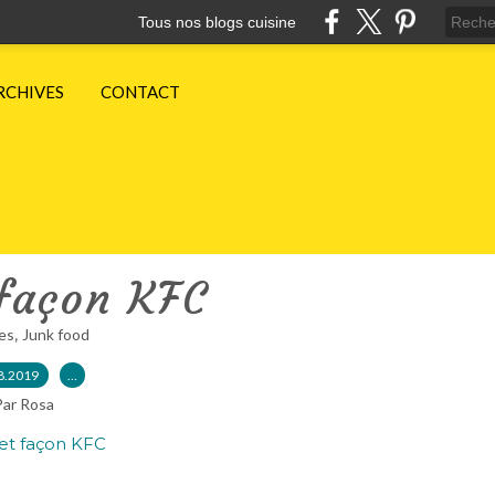
Tous nos blogs cuisine
RCHIVES
CONTACT
 façon KFC
,
es
Junk food
8.2019
…
Par Rosa