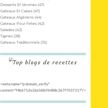
Desserts Et Verrines
(47)
Gateaux Et Cakes
(47)
Gateaux Algériens
(44)
Gateaux Pour Fetes
(42)
Salades
(42)
Tajines
(38)
Gateaux Traditionnels
(35)
<meta name="p:domain_verify"
content="f4b6752e2da568cf6488c267f7037217"/>