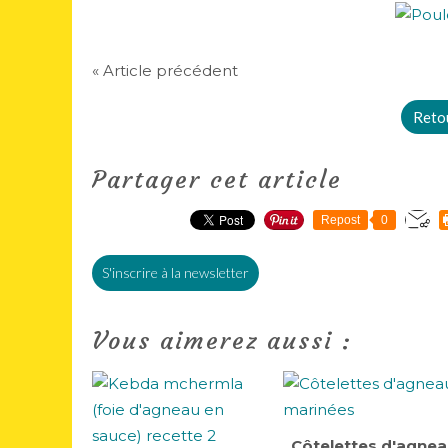
« Article précédent
Retou
Partager cet article
Repost
0
S'inscrire à la newsletter
Vous aimerez aussi :
Côtelettes d'agne