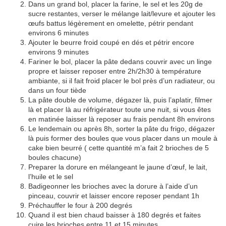
Dans un grand bol, placer la farine, le sel et les 20g de
sucre restantes, verser le mélange lait/levure et ajouter les
œufs battus légèrement en omelette, pétrir pendant
environs 6 minutes
Ajouter le beurre froid coupé en dés et pétrir encore
environs 9 minutes
Fariner le bol, placer la pâte dedans couvrir avec un linge
propre et laisser reposer entre 2h/2h30 à température
ambiante, si il fait froid placer le bol près d’un radiateur, ou
dans un four tiède
La pâte double de volume, dégazer là, puis l’aplatir, filmer
là et placer là au réfrigérateur toute une nuit, si vous êtes
en matinée laisser là reposer au frais pendant 8h environs
Le lendemain ou après 8h, sorter la pâte du frigo, dégazer
là puis former des boules que vous placer dans un moule à
cake bien beurré ( cette quantité m’a fait 2 brioches de 5
boules chacune)
Preparer la dorure en mélangeant le jaune d’œuf, le lait,
l’huile et le sel
Badigeonner les brioches avec la dorure à l’aide d’un
pinceau, couvrir et laisser encore reposer pendant 1h
Préchauffer le four à 200 degrés
Quand il est bien chaud baisser à 180 degrés et faites
cuire les brioches entre 11 et 15 minutes