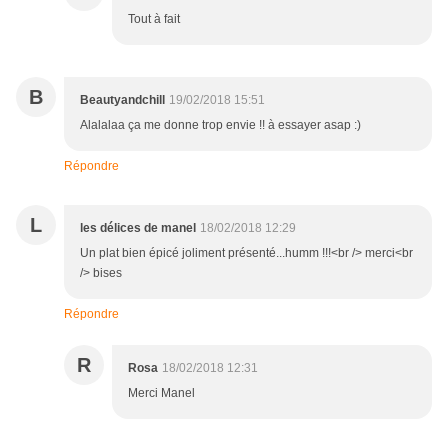
Tout à fait
B
Beautyandchill
19/02/2018 15:51
Alalalaa ça me donne trop envie !! à essayer asap :)
Répondre
L
les délices de manel
18/02/2018 12:29
Un plat bien épicé joliment présenté...humm !!!<br /> merci<br
/> bises
Répondre
R
Rosa
18/02/2018 12:31
Merci Manel