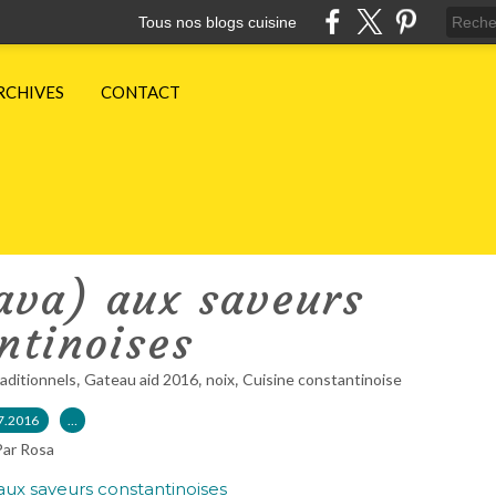
Tous nos blogs cuisine
RCHIVES
CONTACT
ava) aux saveurs
ntinoises
,
,
,
aditionnels
Gateau aid 2016
noix
Cuisine constantinoise
7.2016
…
Par Rosa