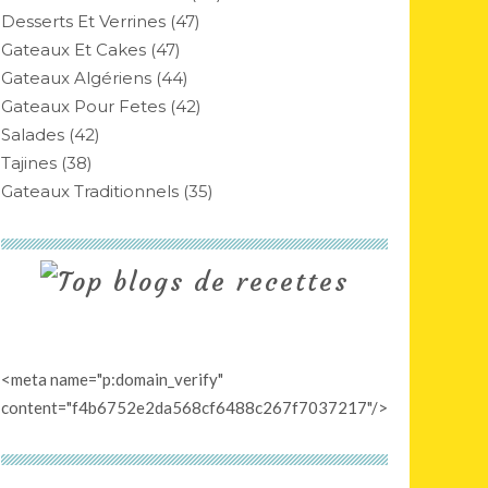
Desserts Et Verrines
(47)
Gateaux Et Cakes
(47)
Gateaux Algériens
(44)
Gateaux Pour Fetes
(42)
Salades
(42)
Tajines
(38)
Gateaux Traditionnels
(35)
<meta name="p:domain_verify"
content="f4b6752e2da568cf6488c267f7037217"/>