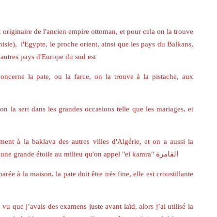
t originaire de l'ancien empire ottoman, et pour cela on la trouve
sie), l'Egypte, le proche orient, ainsi que les pays du Balkans,
d'autres pays d'Europe du sud est
oncerne la pate, ou la farce, on la trouve à la pistache, aux
 on la sert dans les grandes occasions telle que les mariages, et
ent à la baklava des autres villes d'Algérie, et on a aussi la
spécificité de la découper en losanges de façon à obtenir une grande étoile au milieu qu'on appel "el kamra" القامرة
ée à la maison, la pate doit être très fine, elle est croustillante
 vu que j’avais des examens juste avant laïd, alors j’ai utilisé la