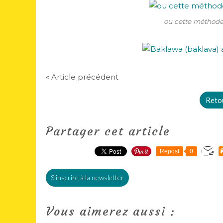
ou cette méthode,
« Article précédent
Retou
Partager cet article
Repost
0
S'inscrire à la newsletter
Vous aimerez aussi :