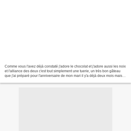
Comme vous l'avez déjà constaté j'adore le chocolat et j'adore aussi les noix
et l'alliance des deux c'est tout simplement une tuerie, un très bon gâteau
que j'ai préparé pour l'anniversaire de mon mari il y'a déjà deux mois mais
bon mieux vaut tard que...