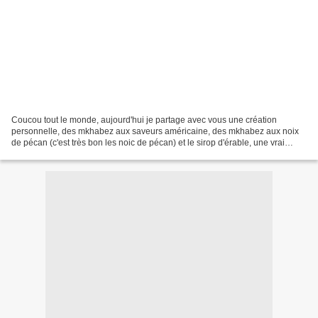
Coucou tout le monde, aujourd'hui je partage avec vous une création
personnelle, des mkhabez aux saveurs américaine, des mkhabez aux noix
de pécan (c'est très bon les noic de pécan) et le sirop d'érable, une vrai
tuerie cette association Ingrédients:...