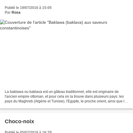
Publié le 19/07/2016 à 15:05
Par
Rosa
La baklawa ou baklava est un gâteau traditionnel, elle est originaire de
l'ancien empire ottoman, et pour cela on la trouve dans plusieurs pays: les
pays du Maghreb (Algérie et Tunisie), l'Egypte, le proche orient, ainsi que les
pays du Balkans, la Bulgarie,...
Choco-noix
Publié le 05/07/2016 à 16:29