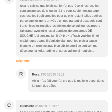
rosa je sais ce que je dis car je n'ai pas récolté les recettes
constantinoises de ci ou de là;( je veux seulement partager
ces recettes traditionnelles pour qu'elle restent telles quelles
parce que les gens arrivés d'un peu partout et auxquels sont
transmises les recettes les dévient de ce qui leur est propre
j'ai grandi avec et je les ai apprises de personnes DE
SOUCHE (qui sont ma famille)<br /> la7rach yodkhol fih el
ma3dnouss quand il s'agit de djari pour les plats à sauce
blanche on n'en met pas bien sûr. le persil se sert comme
déco pour la kefta, tadjine el qares,tadjine el hout etc....
Répondre
R
Rosa
13/06/2015 08:11
Ah tu m'as fait peur j'ai cru que tu mette le persil dans
lahrach des pâtes
C
cuisinière
05/06/2015 18:57