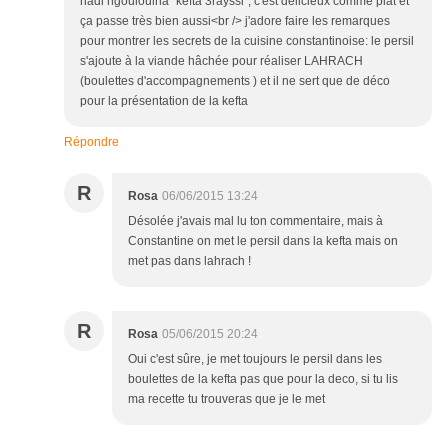
hadi ngouloulha "kefta 3rayssi"; c'est délicieux comme plat et
ça passe très bien aussi<br /> j'adore faire les remarques
pour montrer les secrets de la cuisine constantinoise: le persil
s'ajoute à la viande hâchée pour réaliser LAHRACH
(boulettes d'accompagnements ) et il ne sert que de déco
pour la présentation de la kefta
Répondre
R
Rosa
06/06/2015 13:24
Désolée j'avais mal lu ton commentaire, mais à
Constantine on met le persil dans la kefta mais on
met pas dans lahrach !
R
Rosa
05/06/2015 20:24
Oui c'est sûre, je met toujours le persil dans les
boulettes de la kefta pas que pour la deco, si tu lis
ma recette tu trouveras que je le met