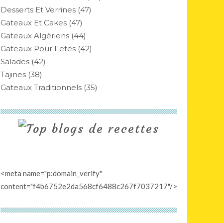
Desserts Et Verrines
(47)
Gateaux Et Cakes
(47)
Gateaux Algériens
(44)
Gateaux Pour Fetes
(42)
Salades
(42)
Tajines
(38)
Gateaux Traditionnels
(35)
<meta name="p:domain_verify"
content="f4b6752e2da568cf6488c267f7037217"/>