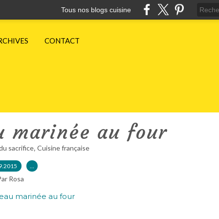
Tous nos blogs cuisine
RCHIVES
CONTACT
u marinée au four
,
du sacrifice
Cuisine française
9.2015
…
Par Rosa