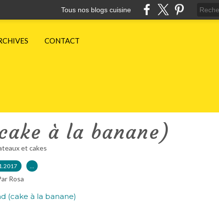
Tous nos blogs cuisine
RCHIVES
CONTACT
cake à la banane)
teaux et cakes
1.2017
…
Par Rosa