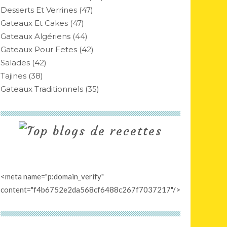
Desserts Et Verrines
(47)
Gateaux Et Cakes
(47)
Gateaux Algériens
(44)
Gateaux Pour Fetes
(42)
Salades
(42)
Tajines
(38)
Gateaux Traditionnels
(35)
<meta name="p:domain_verify"
content="f4b6752e2da568cf6488c267f7037217"/>