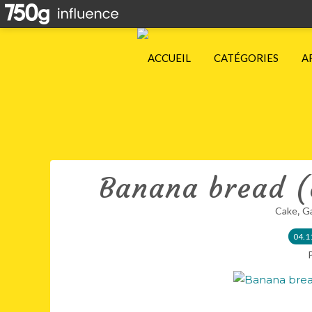
ACCUEIL
CATÉGORIES
A
Banana bread (
,
Cake
Ga
04.1