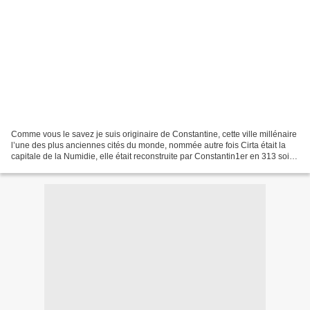
Comme vous le savez je suis originaire de Constantine, cette ville millénaire
l’une des plus anciennes cités du monde, nommée autre fois Cirta était la
capitale de la Numidie, elle était reconstruite par Constantin1er en 313 soit
17 siècle et depuis elle...