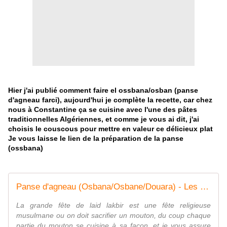
Hier j'ai publié comment faire el ossbana/osban (panse
d'agneau farci), aujourd'hui je complète la recette, car chez
nous à Constantine ça se cuisine avec l'une des pâtes
traditionnelles Algériennes, et comme je vous ai dit, j'ai
choisis le couscous pour mettre en valeur ce délicieux plat
Je vous laisse le lien de la préparation de la panse
(ossbana)
Panse d'agneau (Osbana/Osbane/Douara) - Les saveurs culinaires de Rosa
La grande fête de laid lakbir est une fête religieuse
musulmane ou on doit sacrifier un mouton, du coup chaque
partie du mouton se cuisine à sa façon, et je vous assure